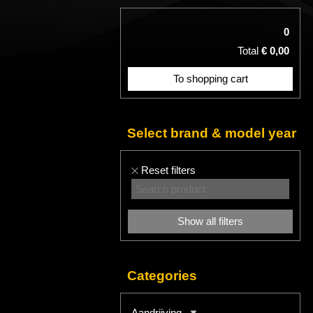
0
Total
€ 0,00
To shopping cart
Select brand & model year
Reset filters
Show all filters
Categories
Aandrijving