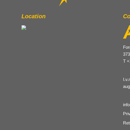
Location
Co
For
373
T +
I.v
aug
inf
Pri
Ret